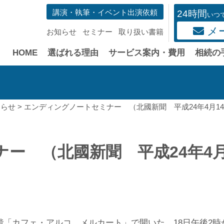
講演・執筆・イベント出演依頼
24時間
いつ
メ
お知らせ
セミナー
取り扱い書籍
HOME
選ばれる理由
サービス案内・費用
相続の
知らせ
>
エンディングノートセミナー （北國新聞 平成24年4月1
ー （北國新聞 平成24年4月
階「カフェ・アルコ メルカート」で開いた。18日午後2時