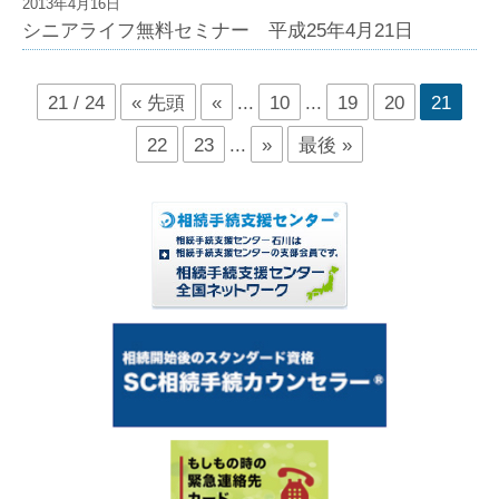
2013年4月16日
シニアライフ無料セミナー 平成25年4月21日
21 / 24
« 先頭
«
...
10
...
19
20
21
22
23
...
»
最後 »